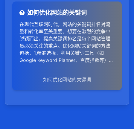
如何优化网站的关键词
在现代互联网时代，网站的关键词排名对流
量和转化率至关重要。想要在激烈的竞争中
脱颖而出，提高关键词排名是每个网站管理
员必须关注的重点。优化网站关键词的方法
包括：1,精准选择：利用关键词工具（如
Google Keyword Planner、百度指数等）选
取与网站内容高度相关、搜索量适中且竞争
不过于激烈的关键词。2,合理布局：在网页的
如何优化网站的关键词
标题、元描述、内容、图片ALT标签等位置自
然融入关键词，避免堆砌。3,内容优化：创作
高质量、原创性的内容，围绕关键词展开，
提升用户体验和搜索引擎友好度。4,内外链建
设：通过内部链接优化网站结构，增加页面
间权重传递；积极建立高质量的外部链接，
提升网站权威性和排名。5,持续监测与调整：
定期跟踪关键词排名，根据数据反馈调整优